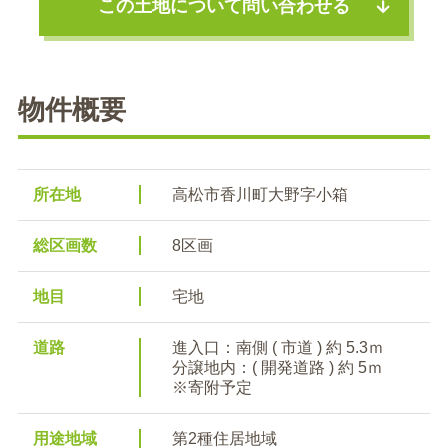
この土地について問い合わせる
物件概要
所在地
高松市香川町大野字小箱
総区画数
8区画
地目
宅地
道路
進入口：南側 ( 市道 ) 約 5.3ｍ
分譲地内：( 開発道路 ) 約 5ｍ
※寄附予定
用途地域
第2種住居地域