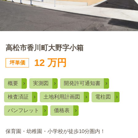
高松市香川町大野字小箱
12 万円
坪単価
概要
実測図
開発許可通知書
検査済証
土地利用計画図
電柱図
パンフレット
価格表
保育園・幼稚園・小学校が徒歩10分圏内！