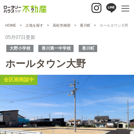
HOME
土地を探す
高松市南部
香川町
ホールタウン大野
05月07日更新
大野小学校
香川第一中学校
香川町
ホールタウン大野
全区画商談中