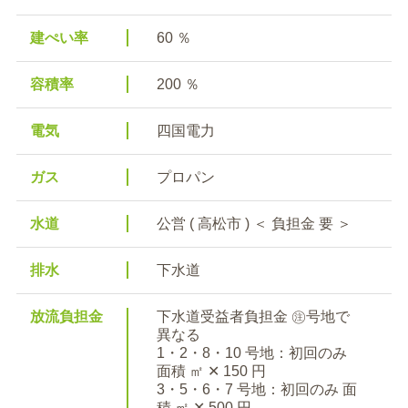
建ぺい率
60 ％
容積率
200 ％
電気
四国電力
ガス
プロパン
水道
公営 ( 高松市 ) ＜ 負担金 要 ＞
排水
下水道
放流負担金
下水道受益者負担金 ㊟号地で
異なる
1・2・8・10 号地：初回のみ
面積 ㎡ ✕ 150 円
3・5・6・7 号地：初回のみ 面
積 ㎡ ✕ 500 円