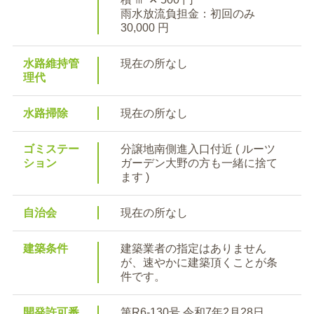
雨水放流負担金：初回のみ
30,000 円
水路維持管
現在の所なし
理代
水路掃除
現在の所なし
ゴミステー
分譲地南側進入口付近 ( ルーツ
ション
ガーデン大野の方も一緒に捨て
ます )
自治会
現在の所なし
建築条件
建築業者の指定はありません
が、速やかに建築頂くことが条
件です。
開発許可番
第R6-130号 令和7年2月28日