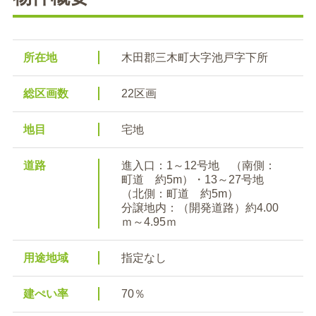
所在地
木田郡三木町大字池戸字下所
総区画数
22区画
地目
宅地
道路
進入口：1～12号地 （南側：
町道 約5m）・13～27号地
（北側：町道 約5m）
分譲地内：（開発道路）約4.00
ｍ～4.95ｍ
用途地域
指定なし
建ぺい率
70％