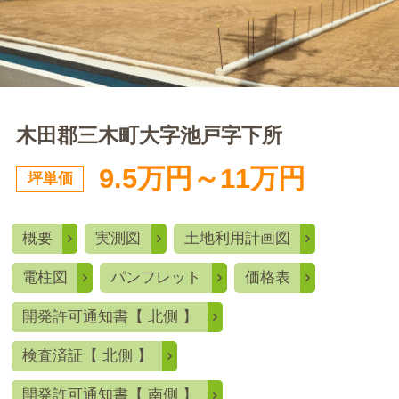
木田郡三木町大字池戸字下所
9.5万円～11万円
坪単価
概要
実測図
土地利用計画図
電柱図
パンフレット
価格表
開発許可通知書【 北側 】
検査済証【 北側 】
開発許可通知書【 南側 】