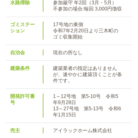
水路掃除
参加厳守 年2回（3月・5月）
不参加の場合:毎回 3,000円徴収
ゴミステー
17号地の東側
ション
令和7年2月20日より三木町の
ゴミ収集開始
自治会
現在の所なし
建築条件
建築業者の指定はありません
が、速やかに建築頂くことが条
件です。
開発許可番
1～12号地 第5-10号 令和5
号
年9月28日
13～27号地 第5-13号 令和6
年1月15日
売主
アイラックホーム株式会社