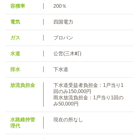
容積率
200％
電気
四国電力
ガス
プロパン
水道
公営(三木町)
排水
下水道
放流負担金
下水道受益者負担金：1戸当り1
回のみ150,000円
雨水放流負担金：1戸当り1回の
み50,000円
水路維持管
現在の所なし
理代