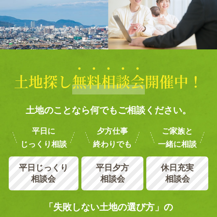
土地探し
無
料
相
談
会
開催中！
土地のことなら何でもご相談ください。
平日に
夕方仕事
ご家族と
じっくり相談
終わりでも
一緒に相談
平日じっくり
平日夕方
休日充実
相談会
相談会
相談会
「失敗しない土地の選び方」の