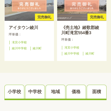
完売御礼
完売御礼
アイタウン綾川
《売土地》綾歌郡綾
川町滝宮554番3
坪単価：
坪単価：
滝宮小学校
滝宮小学校
綾川中学校
綾川町
綾川中学校
綾川町
小学校
中学校
地域
価格
面積