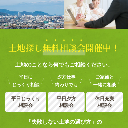
土地探し
無
料
相
談
会
開催中！
土地のことなら何でもご相談ください。
平日に
夕方仕事
ご家族と
じっくり相談
終わりでも
一緒に相談
平日じっくり
平日夕方
休日充実
相談会
相談会
相談会
「失敗しない土地の選び方」の