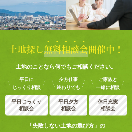
土地探し
無
料
相
談
会
開催中！
土地のことなら何でもご相談ください。
平日に
夕方仕事
ご家族と
じっくり相談
終わりでも
一緒に相談
平日じっくり
平日夕方
休日充実
相談会
相談会
相談会
「失敗しない土地の選び方」の