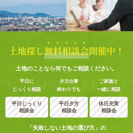
土地探し
無
料
相
談
会
開催中！
土地のことなら何でもご相談ください。
平日に
夕方仕事
ご家族と
じっくり相談
終わりでも
一緒に相談
平日じっくり
平日夕方
休日充実
相談会
相談会
相談会
「失敗しない土地の選び方」の