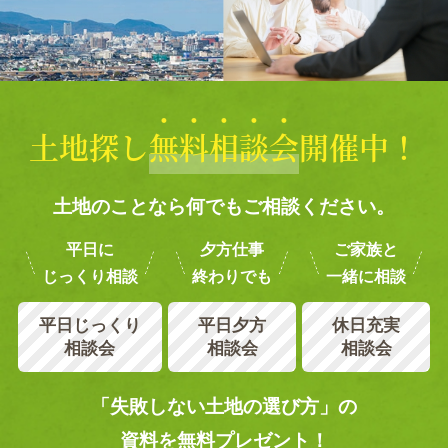
土地探し
無
料
相
談
会
開催中！
土地のことなら何でもご相談ください。
平日に
夕方仕事
ご家族と
じっくり相談
終わりでも
一緒に相談
平日じっくり
平日夕方
休日充実
相談会
相談会
相談会
「失敗しない土地の選び方」の
資料を無料プレゼント！