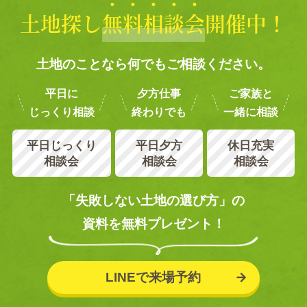
土地探し
無
料
相
談
会
開催中！
土地のことなら何でもご相談ください。
平日に
夕方仕事
ご家族と
じっくり相談
終わりでも
一緒に相談
平日じっくり
平日夕方
休日充実
相談会
相談会
相談会
「失敗しない土地の選び方」の
資料を無料プレゼント！
LINEで来場予約