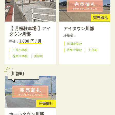
完売御礼
【 月極駐車場 】アイ
アイタウン川部
タウン川部
坪単価：
3,000 円 / 月
売価：
川岡小学校
川岡小学校
香東中学校
川部町
香東中学校
川部町
川部町
完売御礼
ホールタウン川部